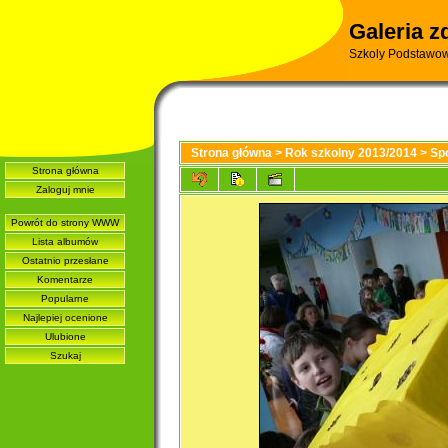
Galeria z
Szkoly Podstawow
Strona główna
>
Rok szkolny 2013/2014
>
Sp
Strona główna
Zaloguj mnie
Powrót do strony WWW
Lista albumów
Ostatnio przesłane
Komentarze
Popularne
Najlepiej ocenione
Ulubione
Szukaj