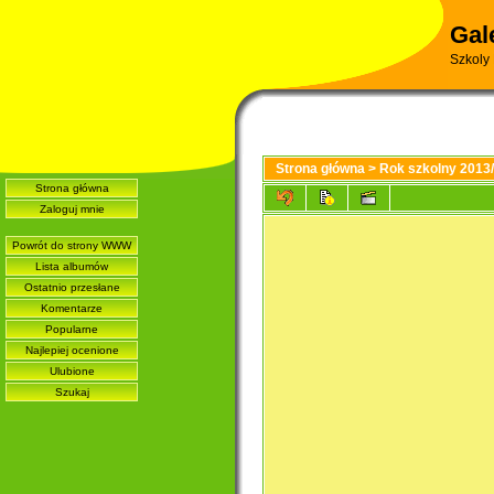
Gal
Szkoly
Strona główna
>
Rok szkolny 2013
Strona główna
Zaloguj mnie
Powrót do strony WWW
Lista albumów
Ostatnio przesłane
Komentarze
Popularne
Najlepiej ocenione
Ulubione
Szukaj