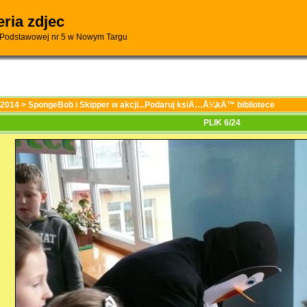
eria zdjec
 Podstawowej nr 5 w Nowym Targu
/2014
>
SpongeBob i Skipper w akcji...Podaruj ksiÄ…Å¼kÄ™ bibliotece
PLIK 6/24