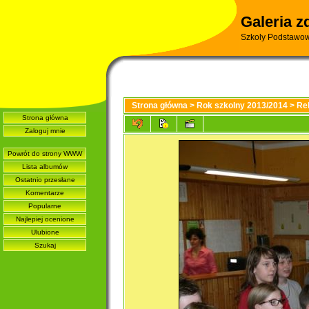
Galeria z
Szkoly Podstawow
Strona główna
>
Rok szkolny 2013/2014
>
Re
Strona główna
Zaloguj mnie
Powrót do strony WWW
Lista albumów
Ostatnio przesłane
Komentarze
Popularne
Najlepiej ocenione
Ulubione
Szukaj